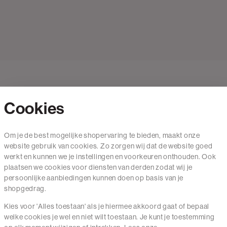
Cookies
Contact
Om je de best mogelijke shopervaring te bieden, maakt onze
website gebruik van cookies. Zo zorgen wij dat de website goed
Mail ons
werkt en kunnen we je instellingen en voorkeuren onthouden. Ook
020 - 3412 650
plaatsen we cookies voor diensten van derden zodat wij je
persoonlijke aanbiedingen kunnen doen op basis van je
Van maandag t/m vrijdag van 8.30 uur tot 18.00 uur.
shopgedrag.
Kies voor 'Alles toestaan' als je hiermee akkoord gaat of bepaal
Service
welke cookies je wel en niet wilt toestaan. Je kunt je toestemming