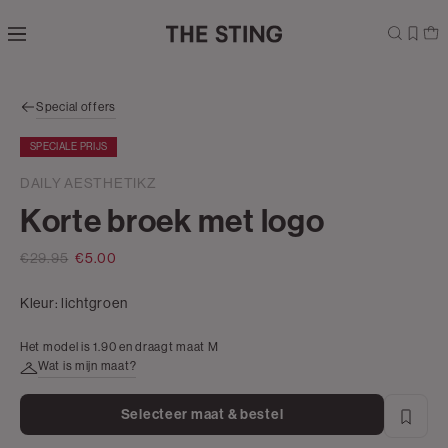
Navigeer
direct naar
de
hoofdinhoud
Open de
Special offers
zoekbalk
Navigeer
SPECIALE PRIJS
direct
naar de
DAILY AESTHETIKZ
footer
Korte broek met logo
€29.95
€5.00
Kleur:
lichtgroen
Het model is 1.90 en draagt maat M
Wat is mijn maat?
Selecteer maat & bestel