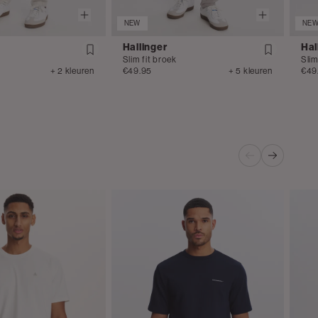
NEW
NE
Hallinger
Hal
Slim fit broek
Slim
+ 2 kleuren
€49.95
+ 5 kleuren
€49