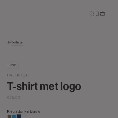
T-shirts
NEW
HALLINGER
T-shirt met logo
€25.00
Kleur:
donkerblauw
lichtbruin
aqua
donkerblauw
wit