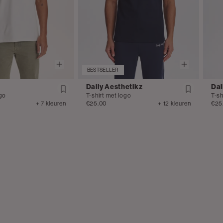
BESTSELLER
Daily Aesthetikz
Dai
ogo
T-shirt met logo
T-sh
+ 7 kleuren
€25.00
+ 12 kleuren
€25