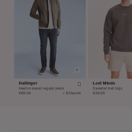
Hallinger
Lost Minds
Heaton sweat regular jeans
Sweater met logo
€89.95
+ 8 kleuren
€39.95