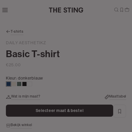
Navigeer
direct naar
de
hoofdinhoud
Open de
T-shirts
zoekbalk
Navigeer
DAILY AESTHETIKZ
direct
Basic T-shirt
naar de
footer
€25.00
Kleur:
donkerblauw
donkerblauw
kit,
groen,
zwart
wit
licht
grijs
Wat is mijn maat?
Maattabel
Selecteer maat & bestel
Bekijk winkel