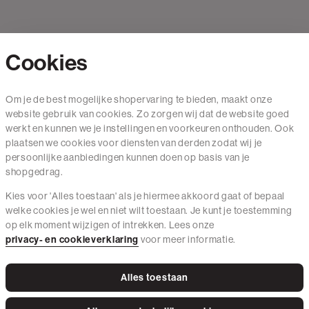
Cookies
Contact
Om je de best mogelijke shopervaring te bieden, maakt onze
website gebruik van cookies. Zo zorgen wij dat de website goed
Mail ons
werkt en kunnen we je instellingen en voorkeuren onthouden. Ook
020 - 3412 650
plaatsen we cookies voor diensten van derden zodat wij je
persoonlijke aanbiedingen kunnen doen op basis van je
Van maandag t/m vrijdag van 8.30 uur tot 18.00 uur.
shopgedrag.
Kies voor 'Alles toestaan' als je hiermee akkoord gaat of bepaal
Service
welke cookies je wel en niet wilt toestaan. Je kunt je toestemming
op elk moment wijzigen of intrekken. Lees onze
Wij zijn The Sting
privacy- en cookieverklaring
voor meer informatie.
Alles toestaan
Instagram
Facebook
Tiktok
Pinterest
LinkedIn