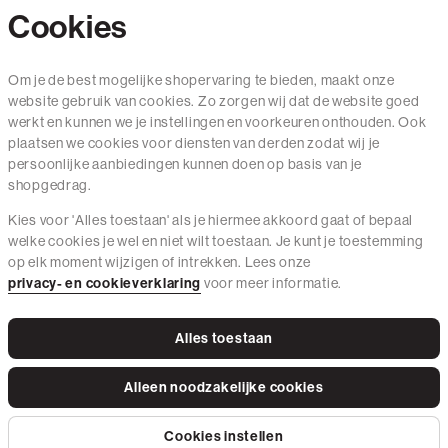
Cookies
Contact
Om je de best mogelijke shopervaring te bieden, maakt onze
website gebruik van cookies. Zo zorgen wij dat de website goed
Mail ons
werkt en kunnen we je instellingen en voorkeuren onthouden. Ook
020 - 3412 650
plaatsen we cookies voor diensten van derden zodat wij je
persoonlijke aanbiedingen kunnen doen op basis van je
Van maandag t/m vrijdag van 8.30 uur tot 18.00 uur.
shopgedrag.
Kies voor 'Alles toestaan' als je hiermee akkoord gaat of bepaal
Service
welke cookies je wel en niet wilt toestaan. Je kunt je toestemming
op elk moment wijzigen of intrekken. Lees onze
Wij zijn The Sting
privacy- en cookieverklaring
voor meer informatie.
Alles toestaan
Instagram
Facebook
Tiktok
Pinterest
LinkedIn
Alleen noodzakelijke cookies
Privacy Beleid
Algemene Voorwaarden
Cookies
Cookies instellen
© 2026 The Sting Alle Rechten Voorbehouden