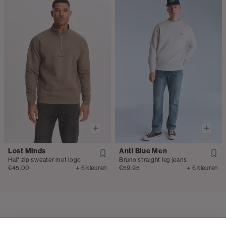
Lost Minds
Anti Blue Men
Half zip sweater met logo
Bruno straight leg jeans
€45.00
+ 6 kleuren
€59.95
+ 6 kleuren