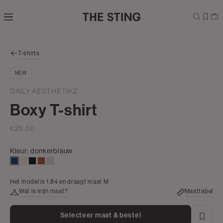
Navigeer
direct naar
de
hoofdinhoud
Open de
T-shirts
zoekbalk
Navigeer
NEW
direct
naar de
DAILY AESTHETIKZ
footer
Boxy T-shirt
€25.00
Kleur:
donkerblauw
donkerblauw
wit,
zwart
bruin
kit
off-
Het model is 1.84 en draagt maat M
white
Wat is mijn maat?
Maattabel
Selecteer maat & bestel