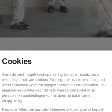
Cookies
Contact
Om je de best mogelijke shopervaring te bieden, maakt onze
website gebruik van cookies. Zo zorgen wij dat de website goed
Mail ons
werkt en kunnen we je instellingen en voorkeuren onthouden. Ook
020 - 3412 650
plaatsen we cookies voor diensten van derden zodat wij je
persoonlijke aanbiedingen kunnen doen op basis van je
Van maandag t/m vrijdag van 8.30 uur tot 18.00 uur.
shopgedrag.
Kies voor 'Alles toestaan' als je hiermee akkoord gaat of bepaal
Service