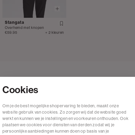
Stangata
Overhemd met knopen
€59.95
+ 2 kleuren
Cookies
Contact
Om je de best mogelijke shopervaring te bieden, maakt onze
website gebruik van cookies. Zo zorgen wij dat de website goed
Mail ons
werkt en kunnen we je instellingen en voorkeuren onthouden. Ook
020 - 3412 650
plaatsen we cookies voor diensten van derden zodat wij je
persoonlijke aanbiedingen kunnen doen op basis van je
Van maandag t/m vrijdag van 8.30 uur tot 18.00 uur.