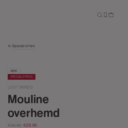
Special offers
NEW
SPECIALE PRIJS
LOST MINDS
Mouline
overhemd
€39.95
€29.95