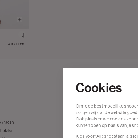
+ 4 kleuren
Cookies
Om je de best mogelijke shoper
Wij zijn The Sting
zorgen wij dat de website goed
Ook plaatsen we cookies voor d
e vragen
Over The Sting
kunnen doen op basis van je s
 betalen
Vacatures
Kies voor 'Alles toestaan' als j