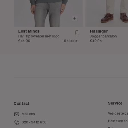
Lost Minds
Hallinger
Half zip sweater met logo
Jogger pantalon
€45.00
+ 6 kleuren
€49.95
Service
Contact
Veelgesteld
Mail ons
Bestellen en
020 - 3412 650