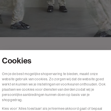
Cookies
Contact
Om je de best mogelijke shopervaring te bieden, maakt onze
website gebruik van cookies. Zo zorgen wij dat de website goed
Mail ons
werkt en kunnen we je instellingen en voorkeuren onthouden. Ook
020 - 3412 650
plaatsen we cookies voor diensten van derden zodat wij je
persoonlijke aanbiedingen kunnen doen op basis van je
Van maandag t/m vrijdag van 8.30 uur tot 18.00 uur.
shopgedrag.
Kies voor 'Alles toestaan' als je hiermee akkoord gaat of bepaal
Service