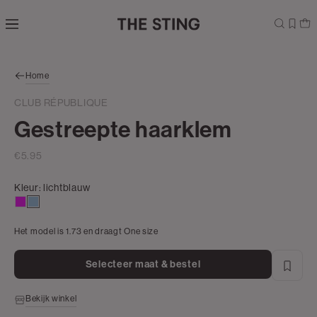
Navigeer
direct naar
de
hoofdinhoud
Open de
Home
zoekbalk
Navigeer
CLUB RÉPUBLIQUE
direct
Gestreepte haarklem
naar de
footer
€5.95
Kleur:
lichtblauw
rose
lichtblauw
Het model is 1.73 en draagt One size
Selecteer maat & bestel
Bekijk winkel