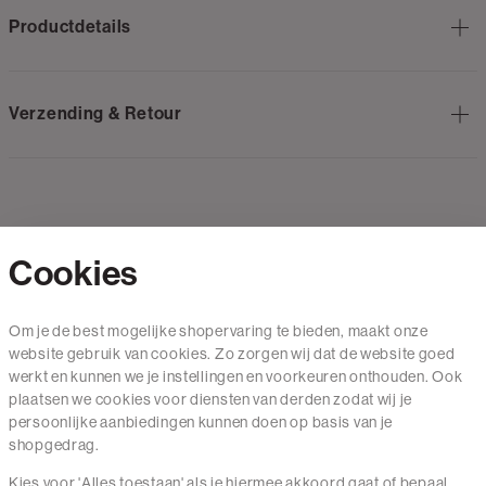
Productdetails
Verzending & Retour
Cookies
Contact
Om je de best mogelijke shopervaring te bieden, maakt onze
website gebruik van cookies. Zo zorgen wij dat de website goed
Mail ons
werkt en kunnen we je instellingen en voorkeuren onthouden. Ook
020 - 3412 650
plaatsen we cookies voor diensten van derden zodat wij je
persoonlijke aanbiedingen kunnen doen op basis van je
Van maandag t/m vrijdag van 8.30 uur tot 18.00 uur.
shopgedrag.
Kies voor 'Alles toestaan' als je hiermee akkoord gaat of bepaal