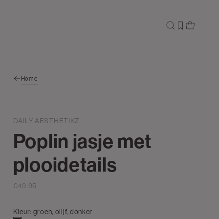
Home
DAILY AESTHETIKZ
Poplin jasje met
plooidetails
€49.95
Kleur:
groen, olijf, donker