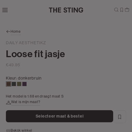
Navigeer
direct naar
Shop the look
de
hoofdinhoud
Open de
Home
zoekbalk
Navigeer
DAILY AESTHETIKZ
direct
Loose fit jasje
naar de
footer
€49.95
Kleur:
donkerbruin
donkerbruin
antraciet
groen,
aubergine
olijf
Het model is 1.68 en draagt maat S
Wat is mijn maat?
Selecteer maat & bestel
Bekijk winkel