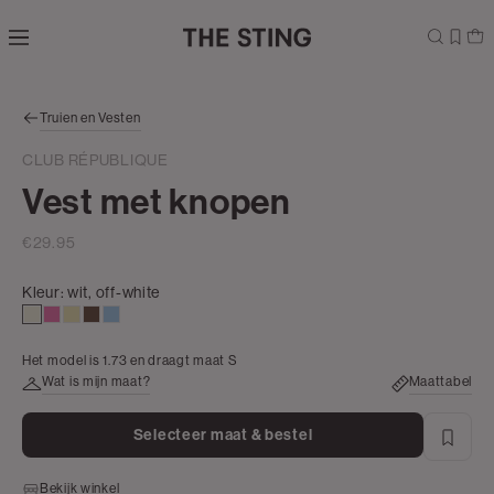
Navigeer
direct naar
de
hoofdinhoud
Open de
Truien en Vesten
zoekbalk
Navigeer
CLUB RÉPUBLIQUE
direct
Vest met knopen
naar de
footer
€29.95
Kleur:
wit, off-white
wit,
middenroze
geel,
donkerbruin
lichtblauw
off-
pastel
Het model is 1.73 en draagt maat S
white
Wat is mijn maat?
Maattabel
Selecteer maat & bestel
Bekijk winkel