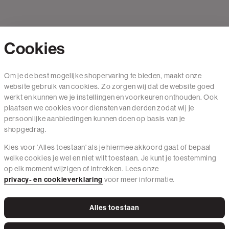
Cookies
Contact
Om je de best mogelijke shopervaring te bieden, maakt onze
website gebruik van cookies. Zo zorgen wij dat de website goed
Mail ons
werkt en kunnen we je instellingen en voorkeuren onthouden. Ook
020 - 3412 650
plaatsen we cookies voor diensten van derden zodat wij je
persoonlijke aanbiedingen kunnen doen op basis van je
Van maandag t/m vrijdag van 8.30 uur tot 18.00 uur.
shopgedrag.
Kies voor 'Alles toestaan' als je hiermee akkoord gaat of bepaal
Service
welke cookies je wel en niet wilt toestaan. Je kunt je toestemming
op elk moment wijzigen of intrekken. Lees onze
Wij zijn The Sting
privacy- en cookieverklaring
voor meer informatie.
Alles toestaan
Instagram
Facebook
Tiktok
Pinterest
LinkedIn