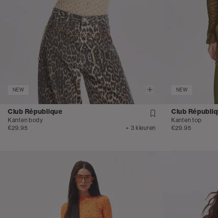
NEW
NEW
Club République
Club Républi
Kanten body
Kanten top
€29.95
+ 3 kleuren
€29.95