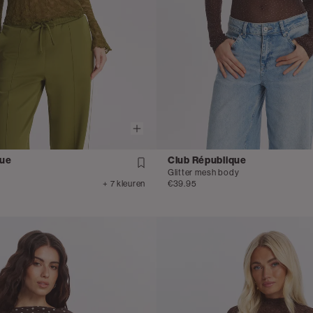
que
Club République
Glitter mesh body
+ 7 kleuren
€39.95