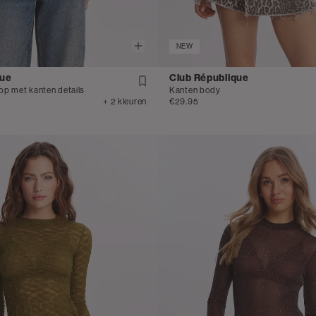
NEW
que
Club République
p met kanten details
Kanten body
+ 2 kleuren
€29.95