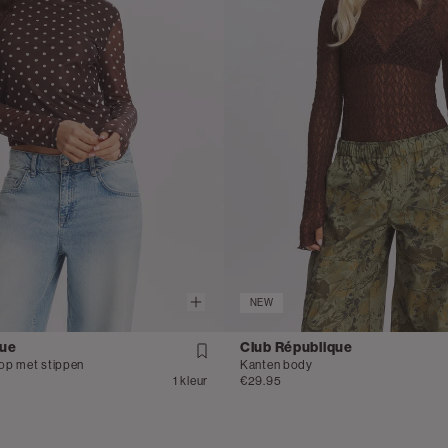
NEW
que
Club République
op met stippen
Kanten body
1 kleur
€29.95