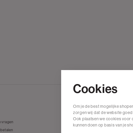
Cookies
Om je de best mogelijke shoper
Wij zijn The Sting
zorgen wij dat de website goed
Ook plaatsen we cookies voor d
e vragen
Over The Sting
kunnen doen op basis van je s
 betalen
Vacatures