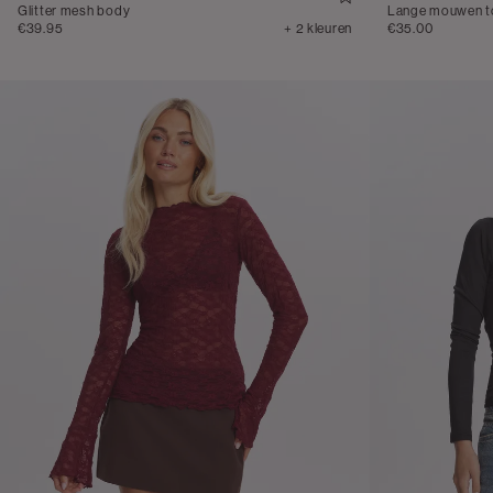
Glitter mesh body
Lange mouwen to
€39.95
+ 2 kleuren
€35.00