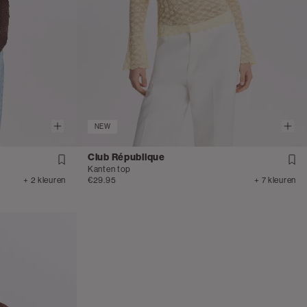
NEW
Club République
Kanten top
+ 2 kleuren
€29.95
+ 7 kleuren