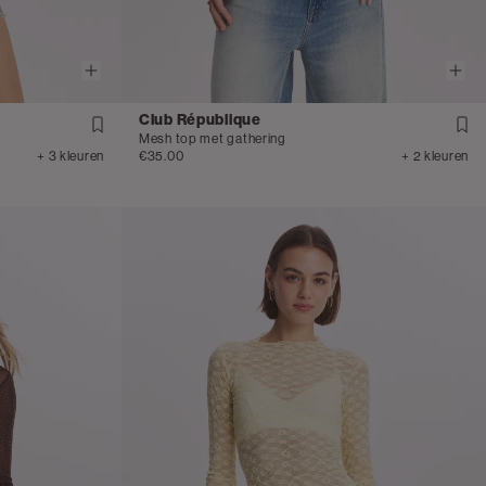
Club République
Mesh top met gathering
+ 3 kleuren
€35.00
+ 2 kleuren