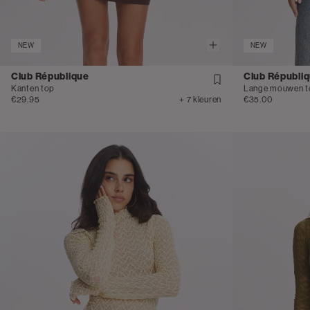
NEW
NEW
Club République
Club Républi
Kanten top
Lange mouwen to
€29.95
+ 7 kleuren
€35.00