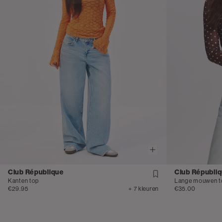
Club République
Club Républi
Kanten top
Lange mouwen t
€29.95
+ 7 kleuren
€35.00