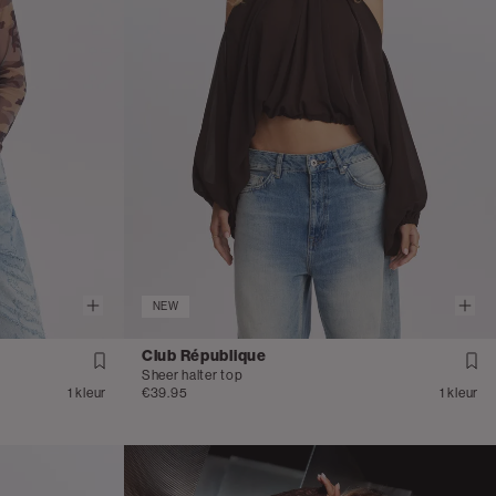
NEW
Club République
Sheer halter top
1 kleur
€39.95
1 kleur