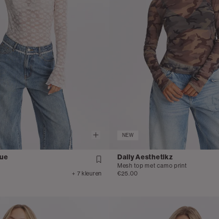
NEW
que
Daily Aesthetikz
Mesh top met camo print
+ 7 kleuren
€25.00