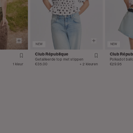
NEW
NEW
Club République
Club Répub
Getailleerde top met stippen
Polkadot ball
1 kleur
€35.00
+ 2 kleuren
€29.95