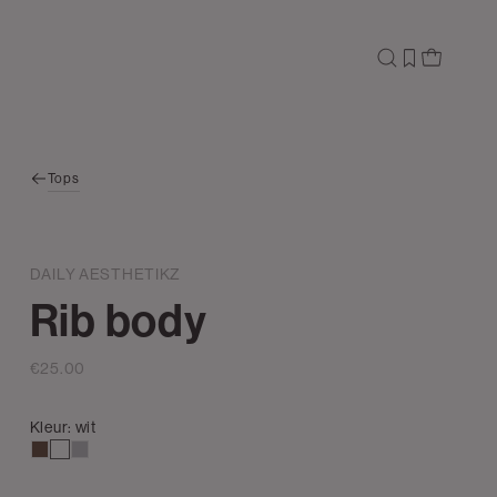
Tops
DAILY AESTHETIKZ
Rib body
€25.00
Kleur:
wit
donkerbruin
wit
grijs,
licht