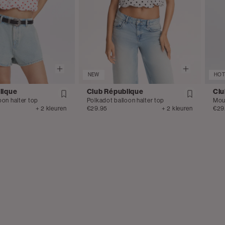
NEW
HOT
lique
Club République
Clu
oon halter top
Polkadot balloon halter top
Mou
+ 2 kleuren
€29.95
+ 2 kleuren
€29