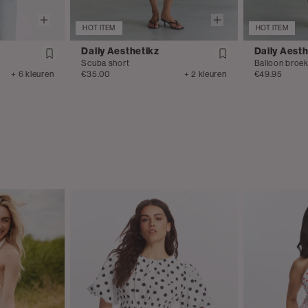
HOT ITEM
HOT ITEM
Daily Aesthetikz
Daily Aesth
Scuba short
Balloon broe
+ 6 kleuren
€35.00
+ 2 kleuren
€49.95