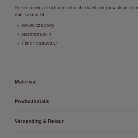
Deze mouwloze rib body met rechte halslijn is jouw ultieme ba
een casual fit.
Mouwloze body
Rechte halslijn
Fijne rib structuur
Materiaal
Productdetails
Verzending & Retour