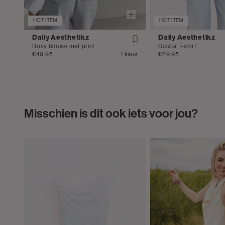
HOT ITEM
HOT ITEM
Daily Aesthetikz
Daily Aesthetikz
Boxy blouse met print
Scuba T-shirt
€49.95
1 kleur
€29.95
Misschien is dit ook iets voor jou?