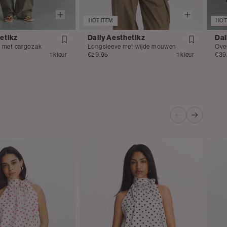
HOT ITEM
HOT
etikz
Daily Aesthetikz
Dai
k met cargozak
Longsleeve met wijde mouwen
Ove
1 kleur
€29.95
1 kleur
€39