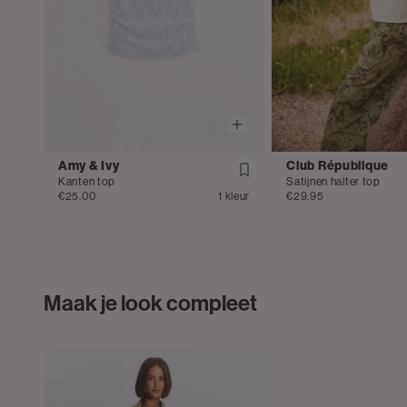
Amy & Ivy
Club République
Kanten top
Satijnen halter top
€25.00
1 kleur
€29.95
Maak je look compleet