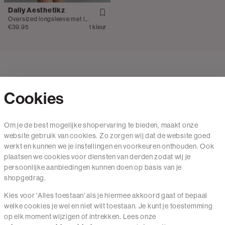
Daily Aesthetikz
Oversized longsleeve met logo
€39.95
1 kleur
Cookies
Contact
Om je de best mogelijke shopervaring te bieden, maakt onze
website gebruik van cookies. Zo zorgen wij dat de website goed
Mail ons
werkt en kunnen we je instellingen en voorkeuren onthouden. Ook
020 - 3412 650
plaatsen we cookies voor diensten van derden zodat wij je
persoonlijke aanbiedingen kunnen doen op basis van je
Van maandag t/m vrijdag van 8.30 uur tot 18.00 uur.
shopgedrag.
Kies voor 'Alles toestaan' als je hiermee akkoord gaat of bepaal
Service
welke cookies je wel en niet wilt toestaan. Je kunt je toestemming
op elk moment wijzigen of intrekken. Lees onze