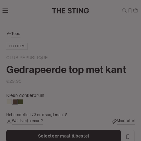
Navigeer
direct naar
de
hoofdinhoud
Open de
Tops
zoekbalk
Navigeer
HOT ITEM
direct
naar de
CLUB RÉPUBLIQUE
footer
Gedrapeerde top met kant
€29.95
Kleur:
donkerbruin
wit,
donkerbruin
groen,
off-
army
Het model is 1.73 en draagt maat S
white
Wat is mijn maat?
Maattabel
Selecteer maat & bestel