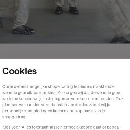
Cookies
Contact
Om je de best mogelijke shopervaring te bieden, maakt onze
website gebruik van cookies. Zo zorgen wij dat de website goed
Mail ons
werkt en kunnen we je instellingen en voorkeuren onthouden. Ook
020 - 3412 650
plaatsen we cookies voor diensten van derden zodat wij je
persoonlijke aanbiedingen kunnen doen op basis van je
Van maandag t/m vrijdag van 8.30 uur tot 18.00 uur.
shopgedrag.
Kies voor 'Alles toestaan' als je hiermee akkoord gaat of bepaal
Service