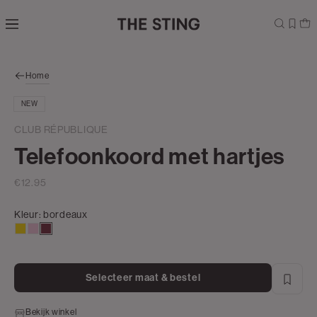
Navigeer
direct naar
de
hoofdinhoud
Open de
Home
zoekbalk
Navigeer
NEW
direct
naar de
CLUB RÉPUBLIQUE
footer
Telefoonkoord met hartjes
€12.95
Kleur:
bordeaux
goud
lichtroze
bordeaux
Selecteer maat & bestel
Bekijk winkel