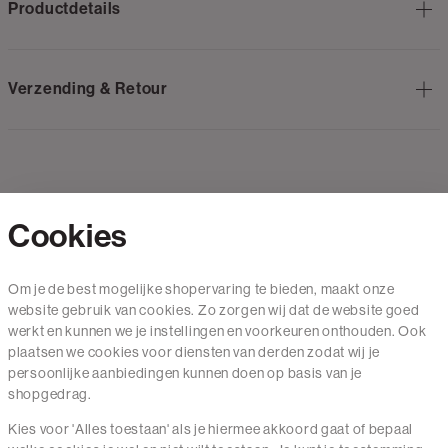
Productdetails
Verzending & Retour
Cookies
Contact
Om je de best mogelijke shopervaring te bieden, maakt onze
website gebruik van cookies. Zo zorgen wij dat de website goed
Mail ons
werkt en kunnen we je instellingen en voorkeuren onthouden. Ook
020 - 3412 650
plaatsen we cookies voor diensten van derden zodat wij je
persoonlijke aanbiedingen kunnen doen op basis van je
Van maandag t/m vrijdag van 8.30 uur tot 18.00 uur.
shopgedrag.
Kies voor 'Alles toestaan' als je hiermee akkoord gaat of bepaal
Service