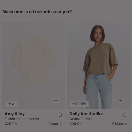
Misschien is dit ook iets voor jou?
NEW
HOT ITEM
Amy & Ivy
Daily Aesthetikz
T-shirt met kantcijfer
Scuba T-shirt
€29.95
+ 2 kleuren
€29.95
+ 6 kleuren