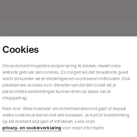
Cookies
Contact
Om je de best mogelijke shopervaring te bieden, maakt onze
website gebruik van cookies. Zo zorgen wij dat de website goed
Mail ons
werkt en kunnen we je instellingen en voorkeuren onthouden. Ook
020 - 3412 650
plaatsen we cookies voor diensten van derden zodat wij je
persoonlijke aanbiedingen kunnen doen op basis van je
Van maandag t/m vrijdag van 8.30 uur tot 18.00 uur.
shopgedrag.
Kies voor 'Alles toestaan' als je hiermee akkoord gaat of bepaal
Service
welke cookies je wel en niet wilt toestaan. Je kunt je toestemming
op elk moment wijzigen of intrekken. Lees onze
Wij zijn The Sting
privacy- en cookieverklaring
voor meer informatie.