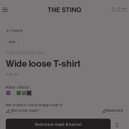
Navigeer
direct naar
de
hoofdinhoud
Open de
T-shirts
zoekbalk
Navigeer
NEW
direct
naar de
DAILY AESTHETIKZ
footer
Wide loose T-shirt
€19.95
Kleur:
choco
lila
wit
mint
groen,
choco
olijf,
Het model is 1.68 en draagt maat S
licht
Wat is mijn maat?
Maattabel
Selecteer maat & bestel