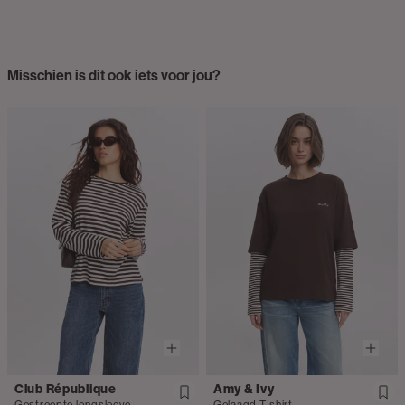
Misschien is dit ook iets voor jou?
Club République
Amy & Ivy
Gestreepte longsleeve
Gelaagd T-shirt