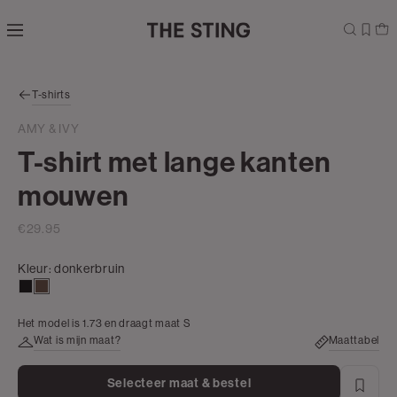
Navigeer
direct naar
de
hoofdinhoud
Open de
T-shirts
zoekbalk
Navigeer
AMY & IVY
direct
T-shirt met lange kanten
naar de
footer
mouwen
€29.95
Kleur:
donkerbruin
zwart
donkerbruin
Het model is 1.73 en draagt maat S
Wat is mijn maat?
Maattabel
Selecteer maat & bestel