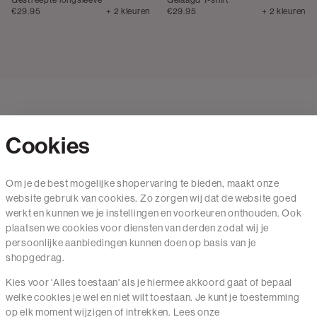
€29.95
+ 2 kleuren
€29.95
+ 2 kleuren
Cookies
Contact
Om je de best mogelijke shopervaring te bieden, maakt onze
website gebruik van cookies. Zo zorgen wij dat de website goed
Mail ons
werkt en kunnen we je instellingen en voorkeuren onthouden. Ook
020 - 3412 650
plaatsen we cookies voor diensten van derden zodat wij je
persoonlijke aanbiedingen kunnen doen op basis van je
Van maandag t/m vrijdag van 8.30 uur tot 18.00 uur.
shopgedrag.
Kies voor 'Alles toestaan' als je hiermee akkoord gaat of bepaal
Service
welke cookies je wel en niet wilt toestaan. Je kunt je toestemming
op elk moment wijzigen of intrekken. Lees onze