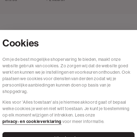
Cookies
Contact
Om je de best mogelijke shopervaring te bieden, maakt onze
website gebruik van cookies. Zo zorgen wij dat de website goed
Mail ons
werkt en kunnen we je instellingen en voorkeuren onthouden. Ook
020 - 3412 650
plaatsen we cookies voor diensten van derden zodat wij je
persoonlijke aanbiedingen kunnen doen op basis van je
Van maandag t/m vrijdag van 8.30 uur tot 18.00 uur.
shopgedrag.
Kies voor 'Alles toestaan' als je hiermee akkoord gaat of bepaal
Service
welke cookies je wel en niet wilt toestaan. Je kunt je toestemming
op elk moment wijzigen of intrekken. Lees onze
Wij zijn The Sting
privacy- en cookieverklaring
voor meer informatie.