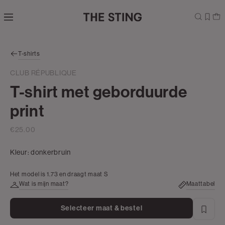
Navigeer
direct naar
de
hoofdinhoud
Open de
T-shirts
zoekbalk
Navigeer
CLUB RÉPUBLIQUE
direct
T-shirt met geborduurde
naar de
footer
print
€25.00
Kleur:
donkerbruin
Het model is 1.73 en draagt maat S
Wat is mijn maat?
Maattabel
Selecteer maat & bestel