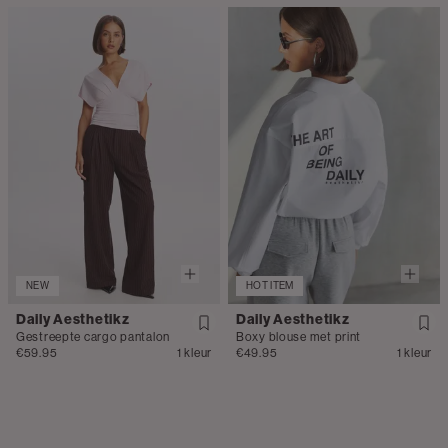
NEW
HOT ITEM
Daily Aesthetikz
Daily Aesthetikz
Gestreepte cargo pantalon
Boxy blouse met print
€59.95
1 kleur
€49.95
1 kleur