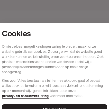
Cookies
Contact
Om je de best mogelijke shopervaring te bieden, maakt onze
website gebruik van cookies. Zo zorgen wij dat de website goed
Mail ons
werkt en kunnen we je instellingen en voorkeuren onthouden. Ook
020 - 3412 650
plaatsen we cookies voor diensten van derden zodat wij je
persoonlijke aanbiedingen kunnen doen op basis van je
Van maandag t/m vrijdag van 8.30 uur tot 18.00 uur.
shopgedrag.
Kies voor 'Alles toestaan' als je hiermee akkoord gaat of bepaal
Service
welke cookies je wel en niet wilt toestaan. Je kunt je toestemming
op elk moment wijzigen of intrekken. Lees onze
Wij zijn The Sting
privacy- en cookieverklaring
voor meer informatie.