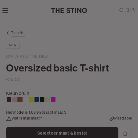
Navigeer
direct naar
de
hoofdinhoud
Open de
T-shirts
zoekbalk
Navigeer
NEW
direct
naar de
DAILY AESTHETIKZ
footer
Oversized basic T-shirt
€15.00
Kleur:
bruin
groen,
lichtroze
bruin
wit
geel
donkerblauw
zwart
lichtgeel
rose
olijf,
Het model is 1.68 en draagt maat S
donker
Wat is mijn maat?
Maattabel
Selecteer maat & bestel