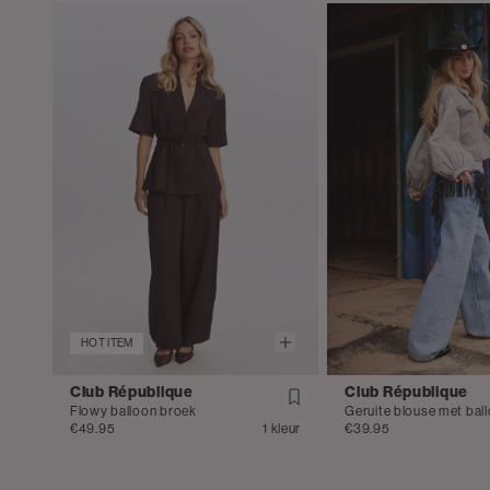
HOT ITEM
Club République
Club République
Flowy balloon broek
€49.95
1 kleur
€39.95