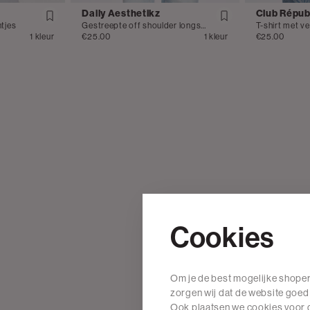
Daily Aesthetikz
Club Répub
ntjes
Gestreepte off shoulder longsleeve
T-shirt met v
1 kleur
€25.00
1 kleur
€25.00
Cookies
Om je de best mogelijke shoper
zorgen wij dat de website goed
Ook plaatsen we cookies voor d