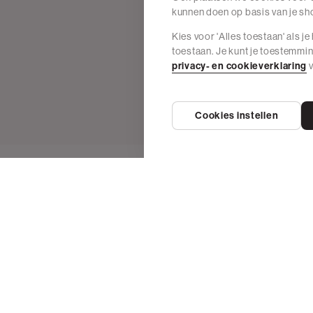
kunnen doen op basis van je s
Kies voor 'Alles toestaan' als j
toestaan. Je kunt je toestemmi
privacy- en cookieverklaring
v
Cookies instellen
Wij zijn The Sting
e vragen
Over The Sting
 betalen
Vacatures