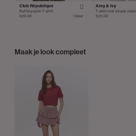
Club République
Amy & Ivy
Ruffle poplin T-shirt
T-shirt met strass stee
€29.95
1 kleur
€25.00
Maak je look compleet