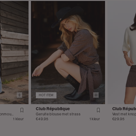
HOT ITEM
Club République
Club Répub
Geruite blouse met ballonmouwen
Geruite blouse met strass
Vest met kno
1 kleur
€49.95
1 kleur
€29.95