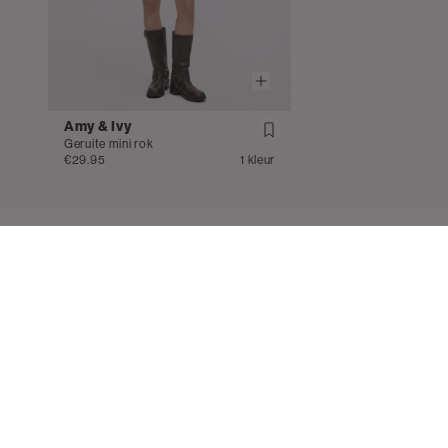
Amy & Ivy
Geruite mini rok
€29.95
1 kleur
Service
Contact
Veelgesteld
Mail ons
Bestellen en
020 - 3412 650