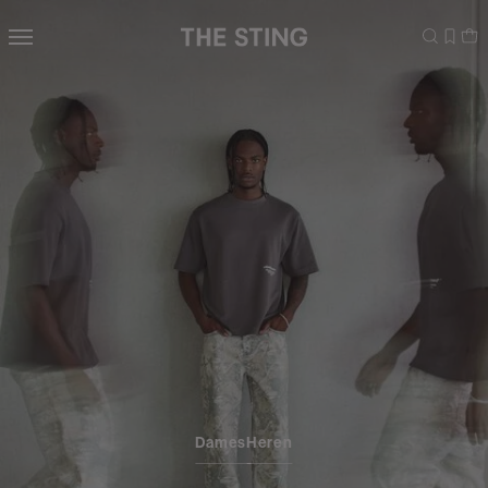
Navigeer
direct naar
de
hoofdinhoud
Open de
zoekbalk
Navigeer
direct
naar de
footer
Dames
Heren