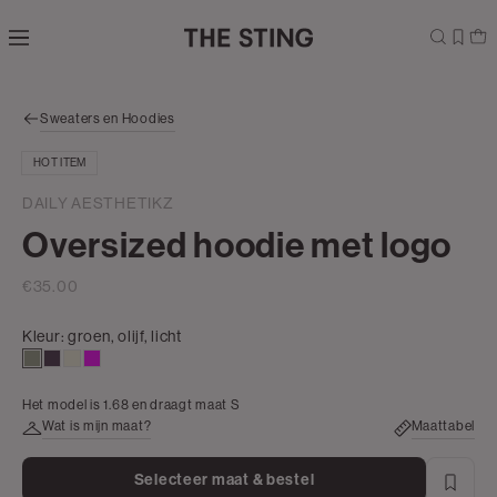
Navigeer
direct naar
de
hoofdinhoud
Open de
Sweaters en Hoodies
zoekbalk
Navigeer
HOT ITEM
direct
naar de
DAILY AESTHETIKZ
footer
Oversized hoodie met logo
€35.00
Kleur:
groen, olijf, licht
groen,
aubergine
wit,
rose
olijf,
off-
Het model is 1.68 en draagt maat S
licht
white
Wat is mijn maat?
Maattabel
Selecteer maat & bestel