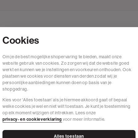
Cookies
Contact
Om je de best mogelijke shopervaring te bieden, maakt onze
website gebruik van cookies. Zo zorgen wij dat de website goed
Mail ons
werkt en kunnen we je instellingen en voorkeuren onthouden. Ook
020 - 3412 650
plaatsen we cookies voor diensten van derden zodat wij je
persoonlijke aanbiedingen kunnen doen op basis van je
Van maandag t/m vrijdag van 8.30 uur tot 18.00 uur.
shopgedrag.
Kies voor 'Alles toestaan' als je hiermee akkoord gaat of bepaal
Service
welke cookies je wel en niet wilt toestaan. Je kunt je toestemming
op elk moment wijzigen of intrekken. Lees onze
Wij zijn The Sting
privacy- en cookieverklaring
voor meer informatie.
Alles toestaan