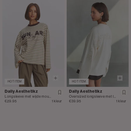
HOT ITEM
HOT ITEM
Daily Aesthetikz
Daily Aesthetikz
Longsleeve met wijde mouwen
Oversized longsleeve met logo
€29.95
1 kleur
€39.95
1 kleur