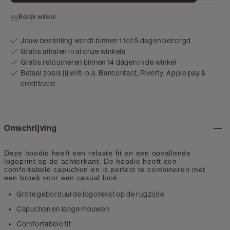
Bekijk winkel
Jouw bestelling wordt binnen 1 tot 5 dagen bezorgd
Gratis afhalen in al onze winkels
Gratis retourneren binnen 14 dagen in de winkel
Betaal zoals jij wilt: o.a. Bancontact, Riverty, Apple pay &
creditcard
Omschrijving
Deze hoodie heeft een relaxte fit en een opvallende
logoprint op de achterkant
. De hoodie heeft een
comfortabele capuchon en is perfect te combineren met
een
broek
voor een casual look
.
Grote geborduurde logotekst op de rugzijde
Capuchon en lange mouwen
Comfortabele fit