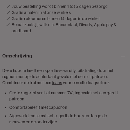
Jouw bestelling wordt binnen 1 tot 5 dagen bezorgd
Gratis afhalen in al onze winkels
Gratis retourneren binnen 14 dagen in de winkel
Betaal zoals jij wilt: o.a. Bancontact, Riverty, Apple pay &
creditcard
Omschrijving
Deze hoodie heeft een sportieve varsity-uitstraling door het
rugnummer op de achterkant gevuld met een ruitpatroon.
Combineer de trui met een
jeans
voor een alledaagse look.
Grote rugprint van het nummer '74', ingevuld met een geruit
patroon
Comfortabele fit met capuchon
Afgewerkt met elastische, geribde boorden langs de
mouwen en de onderzijde