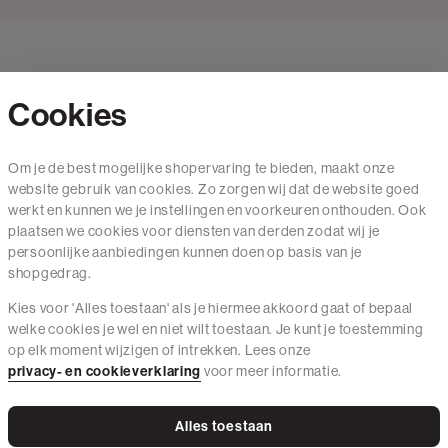
Cookies
Contact
Om je de best mogelijke shopervaring te bieden, maakt onze
website gebruik van cookies. Zo zorgen wij dat de website goed
Mail ons
werkt en kunnen we je instellingen en voorkeuren onthouden. Ook
020 - 3412 650
plaatsen we cookies voor diensten van derden zodat wij je
persoonlijke aanbiedingen kunnen doen op basis van je
Van maandag t/m vrijdag van 8.30 uur tot 18.00 uur.
shopgedrag.
Kies voor 'Alles toestaan' als je hiermee akkoord gaat of bepaal
Service
welke cookies je wel en niet wilt toestaan. Je kunt je toestemming
op elk moment wijzigen of intrekken. Lees onze
Wij zijn The Sting
privacy- en cookieverklaring
voor meer informatie.
Alles toestaan