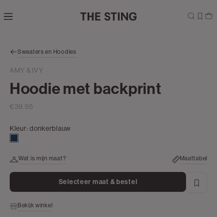
Navigeer
direct naar
de
hoofdinhoud
Open de
Sweaters en Hoodies
zoekbalk
Navigeer
AMY & IVY
direct
Hoodie met backprint
naar de
footer
€39.95
Kleur:
donkerblauw
donkerblauw
Wat is mijn maat?
Maattabel
Selecteer maat & bestel
Bekijk winkel