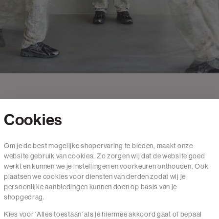
Cookies
Contact
Om je de best mogelijke shopervaring te bieden, maakt onze
website gebruik van cookies. Zo zorgen wij dat de website goed
Mail ons
werkt en kunnen we je instellingen en voorkeuren onthouden. Ook
020 - 3412 650
plaatsen we cookies voor diensten van derden zodat wij je
persoonlijke aanbiedingen kunnen doen op basis van je
Van maandag t/m vrijdag van 8.30 uur tot 18.00 uur.
shopgedrag.
Kies voor 'Alles toestaan' als je hiermee akkoord gaat of bepaal
Service