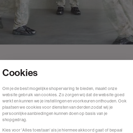
Cookies
Contact
Om je de best mogelijke shopervaring te bieden, maakt onze
website gebruik van cookies. Zo zorgen wij dat de website goed
Mail ons
werkt en kunnen we je instellingen en voorkeuren onthouden. Ook
020 - 3412 650
plaatsen we cookies voor diensten van derden zodat wij je
persoonlijke aanbiedingen kunnen doen op basis van je
Van maandag t/m vrijdag van 8.30 uur tot 18.00 uur.
shopgedrag.
Kies voor 'Alles toestaan' als je hiermee akkoord gaat of bepaal
Service