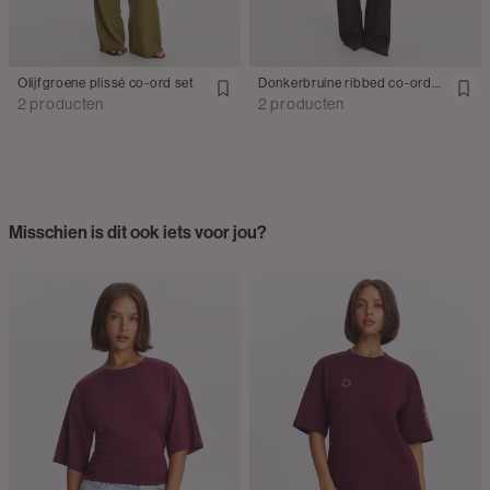
Olijfgroene plissé co-ord set
Donkerbruine ribbed co-ord set
2 producten
2 producten
Misschien is dit ook iets voor jou?