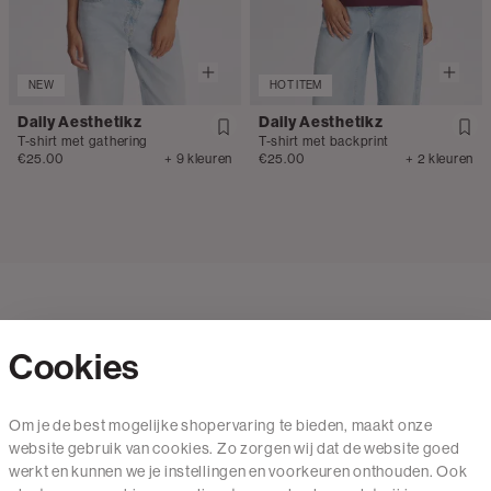
NEW
HOT ITEM
Daily Aesthetikz
Daily Aesthetikz
T-shirt met gathering
T-shirt met backprint
€25.00
+ 9 kleuren
€25.00
+ 2 kleuren
Cookies
Contact
Om je de best mogelijke shopervaring te bieden, maakt onze
website gebruik van cookies. Zo zorgen wij dat de website goed
Mail ons
werkt en kunnen we je instellingen en voorkeuren onthouden. Ook
020 - 3412 650