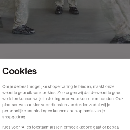
Cookies
Contact
Om je de best mogelijke shopervaring te bieden, maakt onze
website gebruik van cookies. Zo zorgen wij dat de website goed
Mail ons
werkt en kunnen we je instellingen en voorkeuren onthouden. Ook
020 - 3412 650
plaatsen we cookies voor diensten van derden zodat wij je
persoonlijke aanbiedingen kunnen doen op basis van je
Van maandag t/m vrijdag van 8.30 uur tot 18.00 uur.
shopgedrag.
Kies voor 'Alles toestaan' als je hiermee akkoord gaat of bepaal
Service