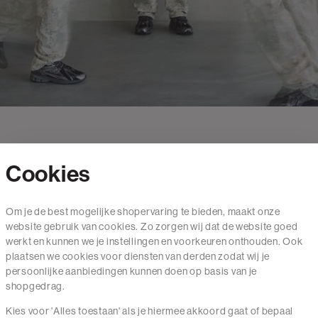
Cookies
Contact
Om je de best mogelijke shopervaring te bieden, maakt onze
website gebruik van cookies. Zo zorgen wij dat de website goed
Mail ons
werkt en kunnen we je instellingen en voorkeuren onthouden. Ook
020 - 3412 650
plaatsen we cookies voor diensten van derden zodat wij je
persoonlijke aanbiedingen kunnen doen op basis van je
Van maandag t/m vrijdag van 8.30 uur tot 18.00 uur.
shopgedrag.
Kies voor 'Alles toestaan' als je hiermee akkoord gaat of bepaal
Service