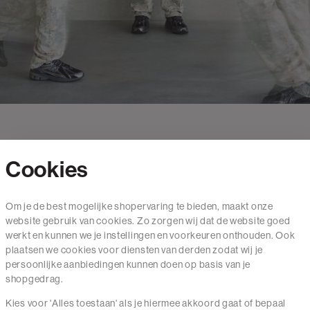
Cookies
Contact
Om je de best mogelijke shopervaring te bieden, maakt onze
website gebruik van cookies. Zo zorgen wij dat de website goed
Mail ons
werkt en kunnen we je instellingen en voorkeuren onthouden. Ook
020 - 3412 650
plaatsen we cookies voor diensten van derden zodat wij je
persoonlijke aanbiedingen kunnen doen op basis van je
Van maandag t/m vrijdag van 8.30 uur tot 18.00 uur.
shopgedrag.
Kies voor 'Alles toestaan' als je hiermee akkoord gaat of bepaal
Service