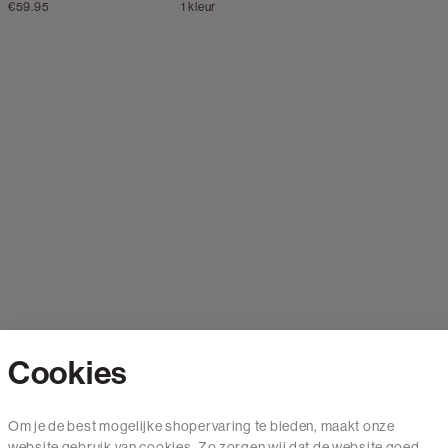
€59.95
1 kleur
Cookies
Contact
Om je de best mogelijke shopervaring te bieden, maakt onze
website gebruik van cookies. Zo zorgen wij dat de website goed
Mail ons