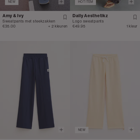
NEW
HOT ITEM
Amy & Ivy
Daily Aesthetikz
Sweatpants met steekzakken
Logo sweatpants
€35.00
+ 2 kleuren
€49.95
1 kleur
NEW