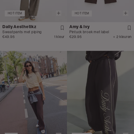
HOT ITEM
HOT ITEM
Daily Aesthetikz
Amy & Ivy
Sweatpants met piping
Pintuck broek met label
€49.95
1 kleur
€29.95
+ 2 kleuren