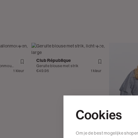
Club République
Geruite blouse met ballonmouwen
Geruite blouse met strik
1 kleur
€49.95
1 kleur
Cookies
Om je de best mogelijke shoper