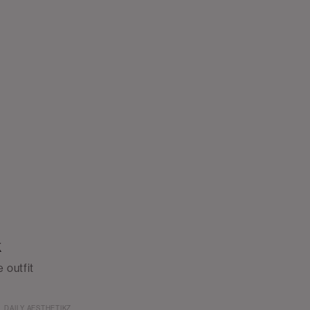
k
 outfit
DAILY AESTHETIKZ