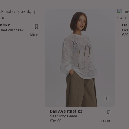
HO
etikz
Dai
k met cargozak
Ove
1 kleur
€39
Daily Aesthetikz
Mesh longsleeve
€35.00
1 kleur