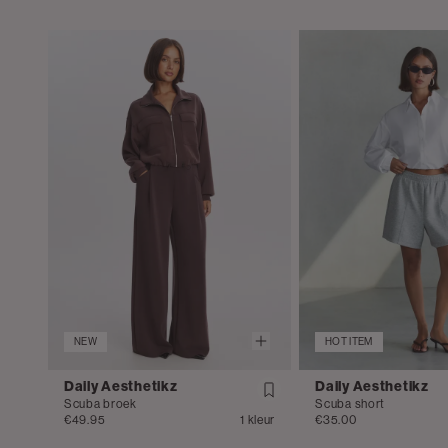
NEW
HOT ITEM
Daily Aesthetikz
Daily Aesthetikz
Scuba broek
Scuba short
€49.95
1 kleur
€35.00