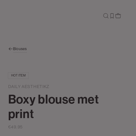
Blouses
HOT ITEM
DAILY AESTHETIKZ
Boxy blouse met
print
€49.95