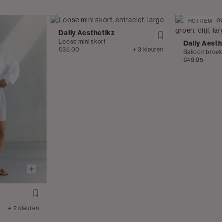
HOT ITEM
Daily Aesthetikz
Loose mini skort
Daily Aesth
€35.00
+ 3 kleuren
Balloon broe
€49.95
+ 2 kleuren