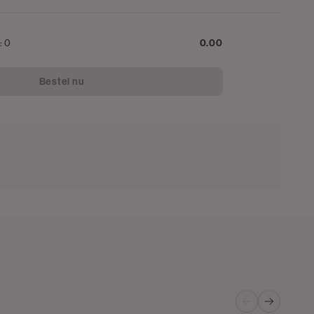
n:
0
0.00
Bestel nu