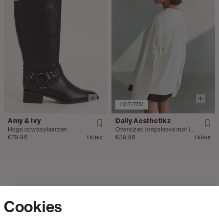
HOT ITEM
Amy & Ivy
Daily Aesthetikz
Hoge cowboylaarzen
Oversized longsleeve met logo
€79.95
1 kleur
€39.95
1 kleur
Cookies