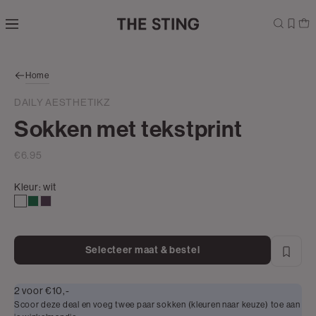
Navigeer
direct naar
de
hoofdinhoud
Open de
Home
zoekbalk
Navigeer
DAILY AESTHETIKZ
direct
Sokken met tekstprint
naar de
footer
€6.95
Kleur:
wit
wit
donkergroen
aubergine
Selecteer maat & bestel
2 voor €10,-
Scoor deze deal en voeg twee paar sokken (kleuren naar keuze) toe aan