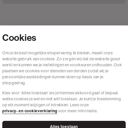
Cookies
Contact
Om je de best mogelijke shopervaring te bieden, maakt onze
website gebruik van cookies. Zo zorgen wij dat de website goed
Mail ons
werkt en kunnen we je instellingen en voorkeuren onthouden. Ook
020 - 3412 650
plaatsen we cookies voor diensten van derden zodat wij je
persoonlijke aanbiedingen kunnen doen op basis van je
Van maandag t/m vrijdag van 8.30 uur tot 18.00 uur.
shopgedrag.
Kies voor 'Alles toestaan' als je hiermee akkoord gaat of bepaal
Service
welke cookies je wel en niet wilt toestaan. Je kunt je toestemming
op elk moment wijzigen of intrekken. Lees onze
Wij zijn The Sting
privacy- en cookieverklaring
voor meer informatie.
Alles toestaan