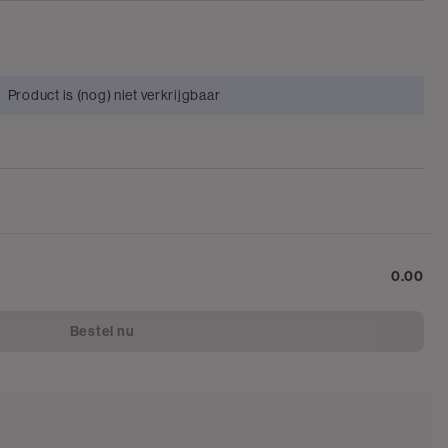
Product is (nog) niet verkrijgbaar
0.00
Bestel nu