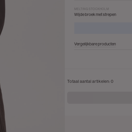
MELTING STOCKHOLM
Wijde broek met strepen
Vergelijkbare producten
Totaal aantal artikelen:
0