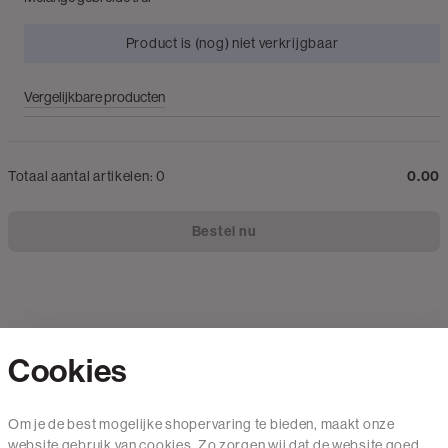
Product is (nog) niet verkrijgbaar
Vergelijkbare producten
Totaal aantal artikelen:
0
0.00
Bestel nu
Cookies
Contact
Om je de best mogelijke shopervaring te bieden, maakt onze
website gebruik van cookies. Zo zorgen wij dat de website goed
Mail ons