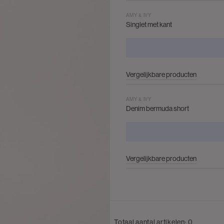
AMY & IVY
Singlet met kant
Vergelijkbare producten
AMY & IVY
Denim bermuda short
Vergelijkbare producten
Totaal aantal artikelen:
0