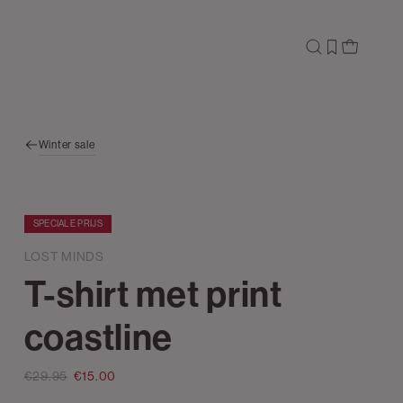
Winter sale
SPECIALE PRIJS
LOST MINDS
T-shirt met print
coastline
€29.95
€15.00