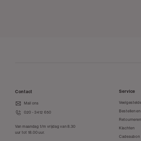
Service
Contact
Veelgesteld
Mail ons
Bestellen en
020 - 3412 650
Retourneren
Van maandag t/m vrijdag van 8.30
Klachten
uur tot 18.00 uur.
Cadeaubon