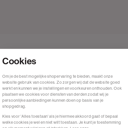
Cookies
Contact
Om je de best mogelijke shopervaring te bieden, maakt onze
website gebruik van cookies. Zo zorgen wij dat de website goed
Mail ons
werkt en kunnen we je instellingen en voorkeuren onthouden. Ook
020 - 3412 650
plaatsen we cookies voor diensten van derden zodat wij je
persoonlijke aanbiedingen kunnen doen op basis van je
Van maandag t/m vrijdag van 8.30 uur tot 18.00 uur.
shopgedrag.
Kies voor 'Alles toestaan' als je hiermee akkoord gaat of bepaal
Service
welke cookies je wel en niet wilt toestaan. Je kunt je toestemming