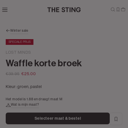
Navigeer
direct naar
de
hoofdinhoud
Open de
Winter sale
zoekbalk
Navigeer
SPECIALE PRIJS
direct
naar de
LOST MINDS
footer
Waffle korte broek
€39.95
€25.00
Kleur:
groen, pastel
Het model is 1.88 en draagt maat M
Wat is mijn maat?
Selecteer maat & bestel