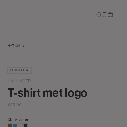
T-shirts
BESTSELLER
HALLINGER
T-shirt met logo
€25.00
Kleur:
aqua
lichtbruin
aqua
wit
donkerblauw