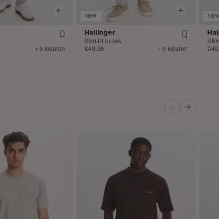
NEW
NE
Hallinger
Hal
Slim fit broek
Slim
+ 5 kleuren
€49.95
+ 5 kleuren
€49