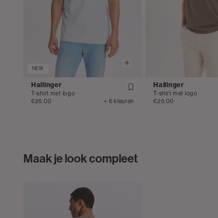
NEW
Hallinger
Hallinger
T-shirt met logo
T-shirt met logo
€25.00
+ 6 kleuren
€25.00
Maak je look compleet