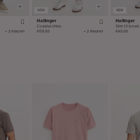
NEW
NEW
Hallinger
Hallinger
Coastal chino
Slim fit broek
+ 2 kleuren
€69.95
+ 2 kleuren
€49.95