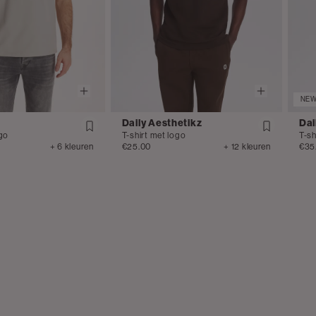
NE
Daily Aesthetikz
Dai
ogo
T-shirt met logo
T-sh
+ 6 kleuren
€25.00
+ 12 kleuren
€35