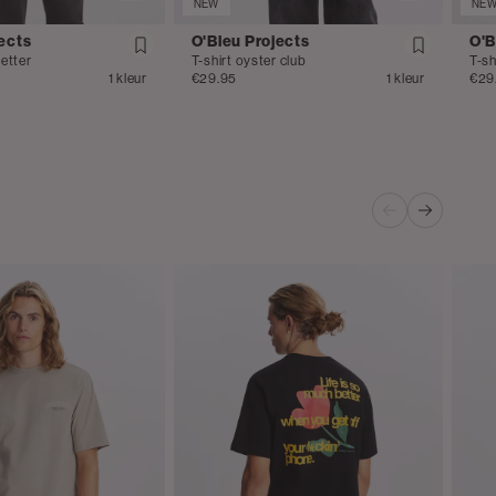
NEW
NE
ects
O'Bleu Projects
O'B
better
T-shirt oyster club
T-sh
1 kleur
€29.95
1 kleur
€29