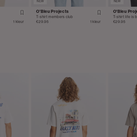
NEW
NEW
O'Bleu Projects
O'Bleu Proj
T-shirt members club
T-shirt life is 
1 kleur
€29.95
1 kleur
€29.95