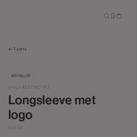
T-shirts
BESTSELLER
DAILY AESTHETIKZ
Longsleeve met
logo
€39.95