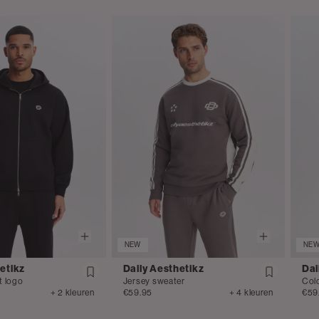
NEW
NE
etikz
Daily Aesthetikz
Dai
t logo
Jersey sweater
Col
+ 2 kleuren
€59.95
+ 4 kleuren
€59