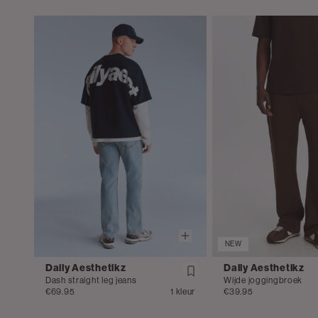
NEW
Daily Aesthetikz
Daily Aesthetikz
Dash straight leg jeans
Wijde joggingbroek
€69.95
1 kleur
€39.95