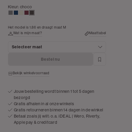
Kleur:
choco
middengrijs
donkerblauw
wit,
bordeaux
choco
off-
white
Het model is 1.86 en draagt maat M
Wat is mijn maat?
Maattabel
Selecteer maat
Bestel nu
Bekijk winkelvoorraad
Jouw bestelling wordt binnen 1 tot 5 dagen
bezorgd
Gratis afhalen in al onze winkels
Gratis retourneren binnen 14 dagen in de winkel
Betaal zoals jij wilt: o.a. iDEAL | Wero, Riverty,
Apple pay & creditcard