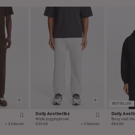
BESTSELLER
Daily Aesthetikz
Daily Aesth
Wijde joggingbroek
Boxy vest me
+ 3 kleuren
€39.95
+ 3 kleuren
€59.95