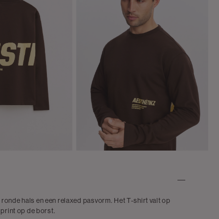
ronde hals en een relaxed pasvorm. Het T-shirt valt op
print op de borst.