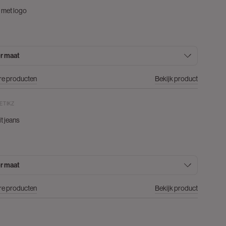
 met logo
r maat
re producten
Bekijk product
ETIKZ
t jeans
r maat
re producten
Bekijk product