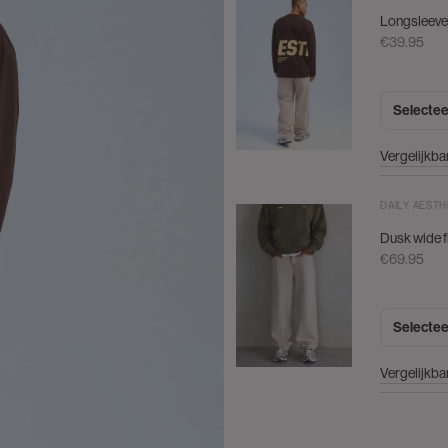
Longsleeve
€39.95
Selectee
Vergelijkba
DAILY AESTH
Dusk wide fi
€69.95
Selectee
Vergelijkba