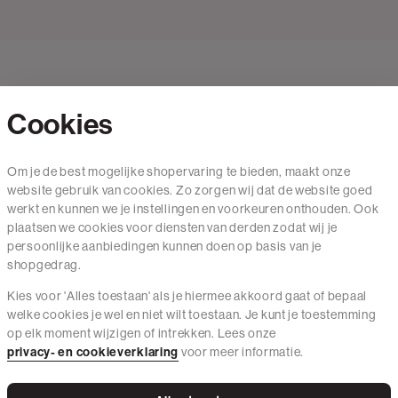
Cookies
Contact
Om je de best mogelijke shopervaring te bieden, maakt onze
website gebruik van cookies. Zo zorgen wij dat de website goed
Mail ons
werkt en kunnen we je instellingen en voorkeuren onthouden. Ook
020 - 3412 650
plaatsen we cookies voor diensten van derden zodat wij je
persoonlijke aanbiedingen kunnen doen op basis van je
Van maandag t/m vrijdag van 8.30 uur tot 18.00 uur.
shopgedrag.
Kies voor 'Alles toestaan' als je hiermee akkoord gaat of bepaal
Service
welke cookies je wel en niet wilt toestaan. Je kunt je toestemming
op elk moment wijzigen of intrekken. Lees onze
Wij zijn The Sting
privacy- en cookieverklaring
voor meer informatie.