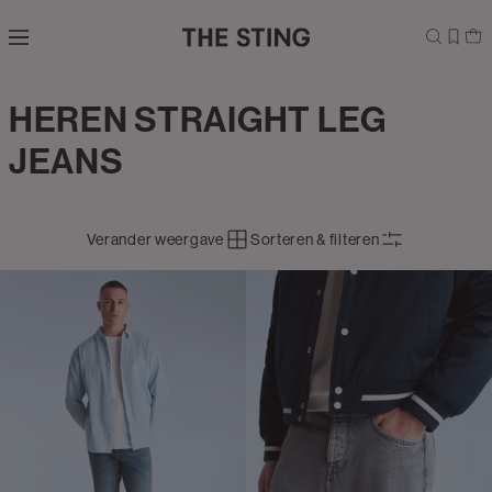
Navigeer
direct naar
de
hoofdinhoud
Open de
HEREN STRAIGHT LEG
Jeans
zoekbalk
Navigeer
JEANS
direct
naar de
footer
Verander weergave
Sorteren & filteren