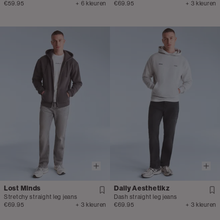
€59.95
+ 6 kleuren
€69.95
+ 3 kleuren
Lost Minds
Daily Aesthetikz
Stretchy straight leg jeans
Dash straight leg jeans
€69.95
+ 3 kleuren
€69.95
+ 3 kleuren