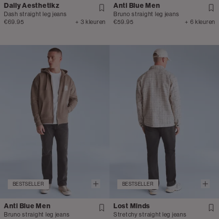
Daily Aesthetikz
Anti Blue Men
Dash straight leg jeans
Bruno straight leg jeans
€69.95
+ 3 kleuren
€59.95
+ 6 kleuren
BESTSELLER
BESTSELLER
Anti Blue Men
Lost Minds
Bruno straight leg jeans
Stretchy straight leg jeans