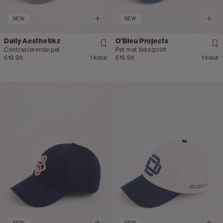
NEW
NEW
Daily Aesthetikz
O'Bleu Projects
Contrasterende pet
Pet met tekstprint
€19.95
1 kleur
€19.95
1 kleur
NEW
NEW