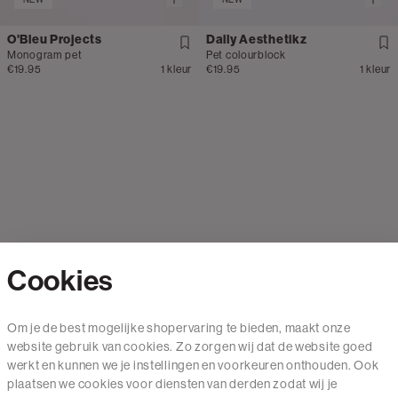
O'Bleu Projects
Daily Aesthetikz
Monogram pet
Pet colourblock
€19.95
1 kleur
€19.95
1 kleur
Cookies
Contact
Om je de best mogelijke shopervaring te bieden, maakt onze
website gebruik van cookies. Zo zorgen wij dat de website goed
Mail ons
werkt en kunnen we je instellingen en voorkeuren onthouden. Ook
020 - 3412 650
plaatsen we cookies voor diensten van derden zodat wij je