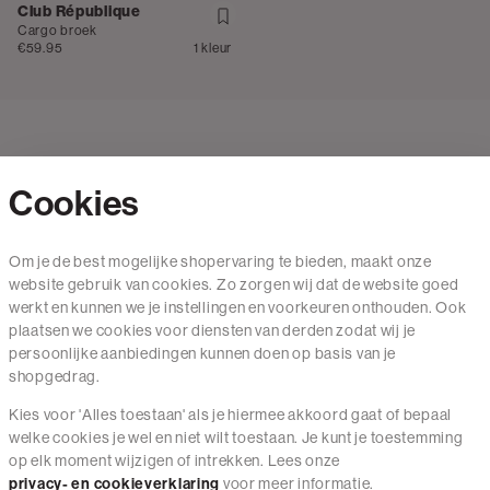
Club République
Cargo broek
€59.95
1 kleur
Cookies
Contact
Om je de best mogelijke shopervaring te bieden, maakt onze
website gebruik van cookies. Zo zorgen wij dat de website goed
Mail ons
werkt en kunnen we je instellingen en voorkeuren onthouden. Ook
020 - 3412 650
plaatsen we cookies voor diensten van derden zodat wij je
persoonlijke aanbiedingen kunnen doen op basis van je
Van maandag t/m vrijdag van 8.30 uur tot 18.00 uur.
shopgedrag.
Kies voor 'Alles toestaan' als je hiermee akkoord gaat of bepaal
Service
welke cookies je wel en niet wilt toestaan. Je kunt je toestemming
op elk moment wijzigen of intrekken. Lees onze
Wij zijn The Sting
privacy- en cookieverklaring
voor meer informatie.