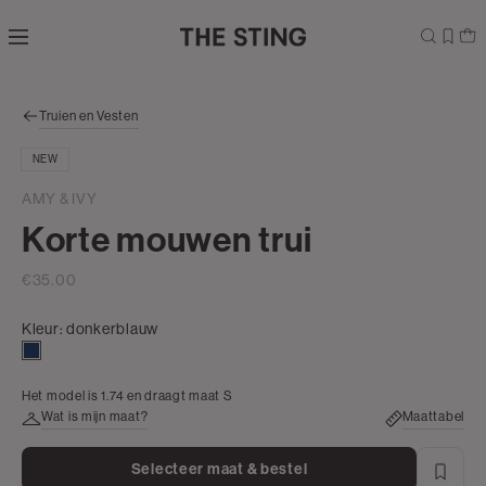
Navigeer
direct naar
de
hoofdinhoud
Open de
Truien en Vesten
zoekbalk
Navigeer
NEW
direct
naar de
AMY & IVY
footer
Korte mouwen trui
€35.00
Kleur:
donkerblauw
donkerblauw
Het model is 1.74 en draagt maat S
Wat is mijn maat?
Maattabel
Selecteer maat & bestel