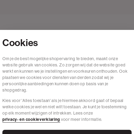
Cookies
Contact
Om je de best mogelijke shopervaring te bieden, maakt onze
website gebruik van cookies. Zo zorgen wij dat de website goed
Mail ons
werkt en kunnen we je instellingen en voorkeuren onthouden. Ook
020 - 3412 650
plaatsen we cookies voor diensten van derden zodat wij je
persoonlijke aanbiedingen kunnen doen op basis van je
Van maandag t/m vrijdag van 8.30 uur tot 18.00 uur.
shopgedrag.
Kies voor 'Alles toestaan' als je hiermee akkoord gaat of bepaal
Service
welke cookies je wel en niet wilt toestaan. Je kunt je toestemming
op elk moment wijzigen of intrekken. Lees onze
Wij zijn The Sting
privacy- en cookieverklaring
voor meer informatie.