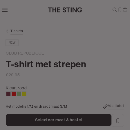
Navigeer
direct naar
de
hoofdinhoud
Open de
T-shirts
zoekbalk
Navigeer
NEW
direct
naar de
CLUB RÉPUBLIQUE
footer
T-shirt met strepen
€29.95
Kleur:
rood
bordeaux
rood
middengroen
geel
Maattabel
Het model is 1.72 en draagt maat S/M
Selecteer maat & bestel