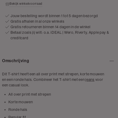
Bekijk winkelvoorraad
Jouw bestelling wordt binnen 1 tot 5 dagen bezorgd
Gratis afhalen in al onze winkels
Gratis retourneren binnen 14 dagen in de winkel
Betaal zoals jij wilt: o.a. iDEAL | Wero, Riverty, Apple pay &
creditcard
Omschrijving
Dit T-shirt heeft een all over print met strepen, korte mouwen
en een ronde hals. Combineer het T-shirt met een
jeans
voor
een casual look.
All over print met strepen
Korte mouwen
Ronde hals
Regular fit