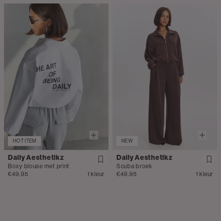
HOT ITEM
NEW
Daily Aesthetikz
Daily Aesthetikz
Boxy blouse met print
Scuba broek
€49.95
1 kleur
€49.95
1 kleur