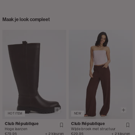
Maak je look compleet
HOT ITEM
NEW
Club République
Club République
Hoge laarzen
Wijde broek met structuur
€79.95
+ 2 kleuren
€29.95
+ 2 kleuren