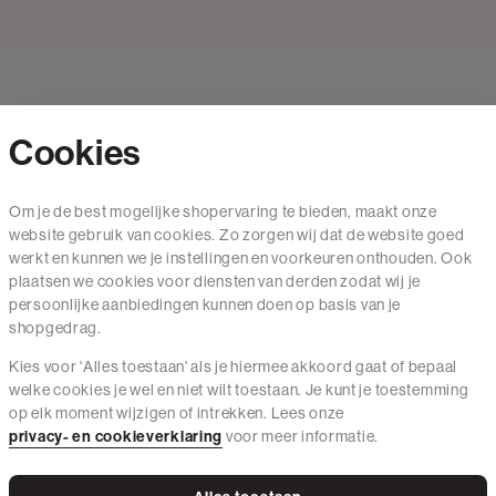
Cookies
Contact
Om je de best mogelijke shopervaring te bieden, maakt onze
website gebruik van cookies. Zo zorgen wij dat de website goed
Mail ons
werkt en kunnen we je instellingen en voorkeuren onthouden. Ook
020 - 3412 650
plaatsen we cookies voor diensten van derden zodat wij je
persoonlijke aanbiedingen kunnen doen op basis van je
Van maandag t/m vrijdag van 8.30 uur tot 18.00 uur.
shopgedrag.
Kies voor 'Alles toestaan' als je hiermee akkoord gaat of bepaal
Service
welke cookies je wel en niet wilt toestaan. Je kunt je toestemming
op elk moment wijzigen of intrekken. Lees onze
Wij zijn The Sting
privacy- en cookieverklaring
voor meer informatie.