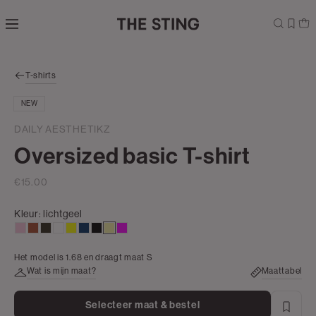
Navigeer
direct naar
de
hoofdinhoud
Open de
T-shirts
zoekbalk
Navigeer
NEW
direct
naar de
DAILY AESTHETIKZ
footer
Oversized basic T-shirt
€15.00
Kleur:
lichtgeel
lichtroze
bruin
groen,
wit
geel
donkerblauw
zwart
lichtgeel
rose
olijf,
Het model is 1.68 en draagt maat S
donker
Wat is mijn maat?
Maattabel
Selecteer maat & bestel